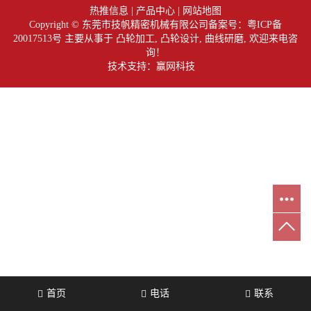
热推信息
|
产品中心
|
网站地图
Copyright © 东莞市技帆精密机械有限公司备案号：
粤ICP备
20017513号
主要从事于
凸轮加工
,
凸轮设计
,
曲线研磨
, 欢迎来电咨
询！
技术支持：赢网科技
首页
电话
联系