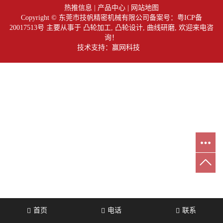
热推信息
|
产品中心
|
网站地图
Copyright © 东莞市技帆精密机械有限公司备案号：
粤ICP备
20017513号
主要从事于
凸轮加工
,
凸轮设计
,
曲线研磨
, 欢迎来电咨
询！
技术支持：赢网科技
首页
电话
联系