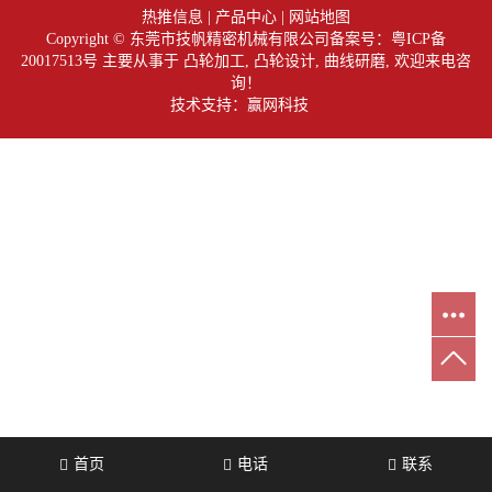
热推信息
|
产品中心
|
网站地图
Copyright © 东莞市技帆精密机械有限公司备案号：
粤ICP备
20017513号
主要从事于
凸轮加工
,
凸轮设计
,
曲线研磨
, 欢迎来电咨
询！
技术支持：赢网科技
首页
电话
联系