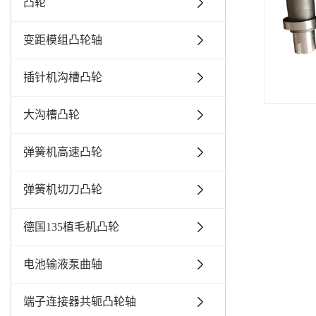
凸轮
变距模组凸轮轴
插针机沟槽凸轮
大沟槽凸轮
弹簧机高速凸轮
弹簧机切刀凸轮
德国135植毛机凸轮
电池输液泵曲轴
端子连接器共轭凸轮轴