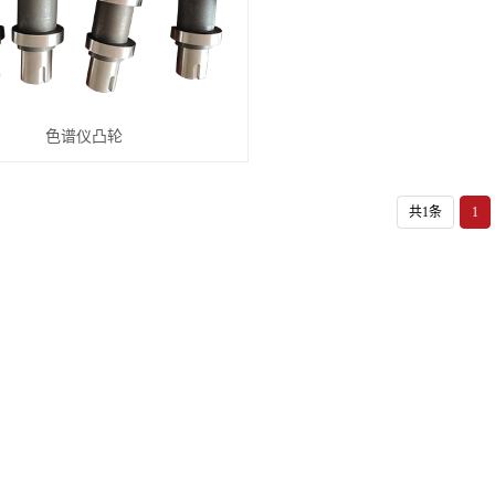
色谱仪凸轮
共1条
1