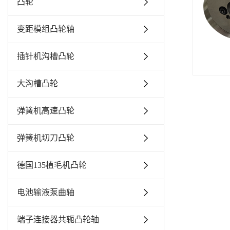
凸轮
变距模组凸轮轴
插针机沟槽凸轮
大沟槽凸轮
弹簧机高速凸轮
弹簧机切刀凸轮
德国135植毛机凸轮
电池输液泵曲轴
端子连接器共轭凸轮轴