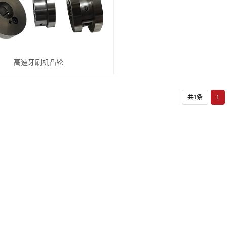
高速牙刷机凸轮
共1条
1