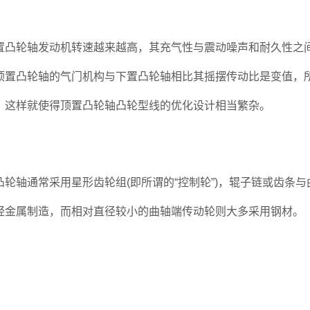
凸轮轴发动机转速越来越高，其充气性与震动噪声和耐久性之间
顶置凸轮轴的气门机构与下置凸轮轴相比其摇摆传动比是变值，
，这样就使得顶置凸轮轴凸轮型线的优化设计相当繁杂。
轮轴通常采用星形齿轮组(即所谓的“控制轮”)，辊子链或齿条
轻金属制造，而相对直径较小的曲轴端传动轮则大多采用钢材。