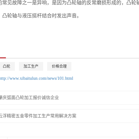
常见故障之一是异响，是因为凸轮轴的反常磨损形成的，凸轮轴
，凸轮轴与液压挺杆结合时发出声音。
凸轮
加工生产
价格合理
http://www.xibaitulun.com/news/101.html
肇庆弧面凸轮加工报价诚信企业
云浮精密五金零件加工生产常用解决方案