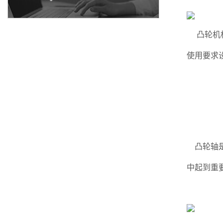
凸轮机构(
使用要求
凸轮轴是
中起到重