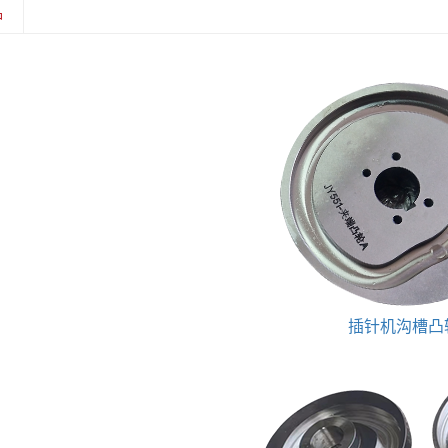
品
插针机沟槽凸