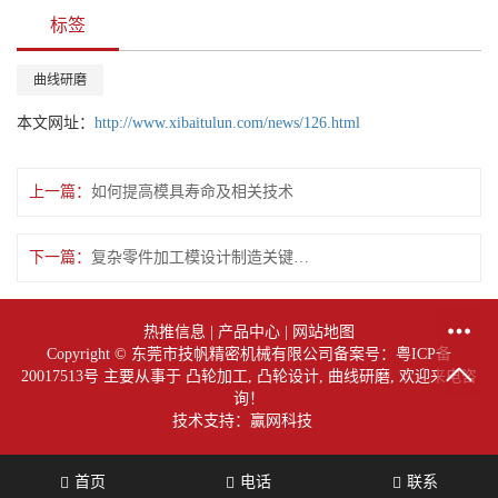
标签
曲线研磨
本文网址：
http://www.xibaitulun.com/news/126.html
上一篇：
如何提高模具寿命及相关技术
下一篇：
复杂零件加工模设计制造关键信息技术进行研究
热推信息
|
产品中心
|
网站地图
Copyright © 东莞市技帆精密机械有限公司备案号：
粤ICP备
20017513号
主要从事于
凸轮加工
,
凸轮设计
,
曲线研磨
, 欢迎来电咨
询！
技术支持：赢网科技
首页
电话
联系